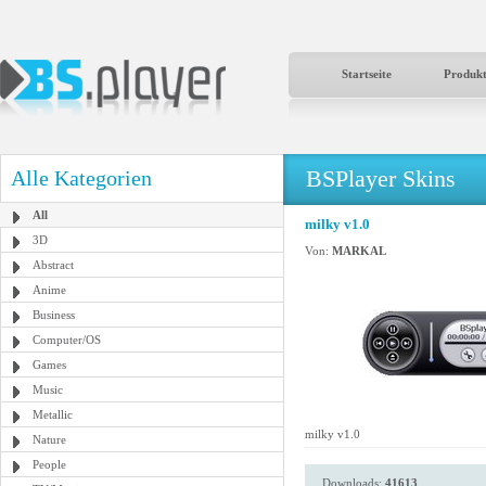
Startseite
Produk
BSPlayer Skins
Alle Kategorien
All
milky v1.0
3D
Von:
MARKAL
Abstract
Anime
Business
Computer/OS
Games
Music
Metallic
milky v1.0
Nature
People
Downloads:
41613