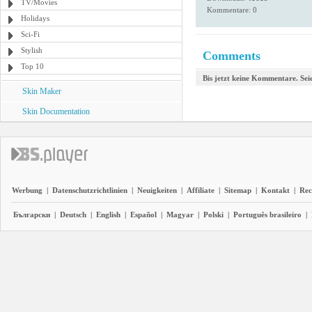
TV/Movies
Kommentare: 0
Holidays
Sci-Fi
Stylish
Comments
Top 10
Bis jetzt keine Kommentare. Seie
Skin Maker
Skin Documentation
Werbung
|
Datenschutzrichtlinien
|
Neuigkeiten
|
Affiliate
|
Sitemap
|
Kontakt
|
Rec
Български
|
Deutsch
|
English
|
Español
|
Magyar
|
Polski
|
Português brasileiro
|