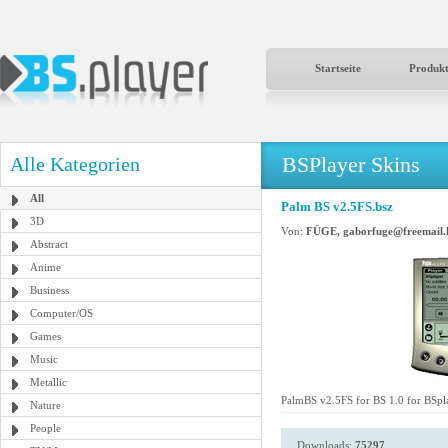
Startseite
Produk
BSPlayer Skins
Alle Kategorien
All
Palm BS v2.5FS.bsz
3D
Von:
FÜGE, gaborfuge@freemail.
Abstract
Anime
Business
Computer/OS
Games
Music
Metallic
PalmBS v2.5FS for BS 1.0 for BSp
Nature
People
Downloads:
75297