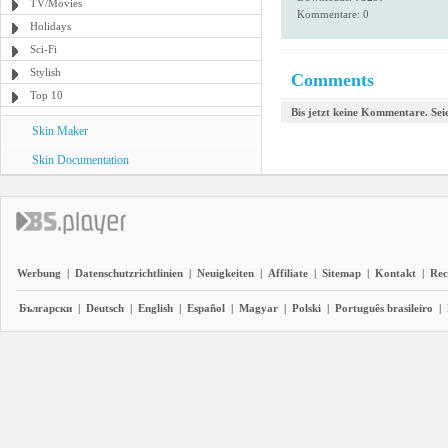
TV/Movies
Kommentare: 0
Holidays
Sci-Fi
Stylish
Comments
Top 10
Bis jetzt keine Kommentare. Seie
Skin Maker
Skin Documentation
Werbung
|
Datenschutzrichtlinien
|
Neuigkeiten
|
Affiliate
|
Sitemap
|
Kontakt
|
Rec
Български
|
Deutsch
|
English
|
Español
|
Magyar
|
Polski
|
Português brasileiro
|