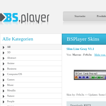
Startseite
Produk
BSPlayer Skins
Alle Kategorien
All
Slim Line Gray V1.1
3D
Von:
Marcus - Fr0z3n
Mehr von 
Abstract
Anime
Business
Computer/OS
Games
Music
Metallic
Skin by: Fr0z3n >> Updates: Some B
Nature
People
Downloads:
83271