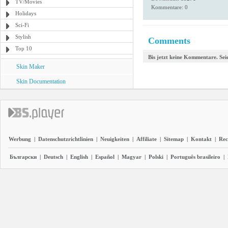
TV/Movies
Kommentare: 0
Holidays
Sci-Fi
Stylish
Comments
Top 10
Bis jetzt keine Kommentare. Seie
Skin Maker
Skin Documentation
Werbung
|
Datenschutzrichtlinien
|
Neuigkeiten
|
Affiliate
|
Sitemap
|
Kontakt
|
Rec
Български
|
Deutsch
|
English
|
Español
|
Magyar
|
Polski
|
Português brasileiro
|