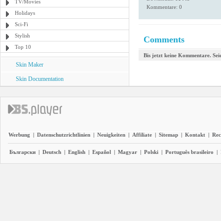
TV/Movies
Kommentare: 0
Holidays
Sci-Fi
Stylish
Comments
Top 10
Bis jetzt keine Kommentare. Seie
Skin Maker
Skin Documentation
Werbung
|
Datenschutzrichtlinien
|
Neuigkeiten
|
Affiliate
|
Sitemap
|
Kontakt
|
Rec
Български
|
Deutsch
|
English
|
Español
|
Magyar
|
Polski
|
Português brasileiro
|