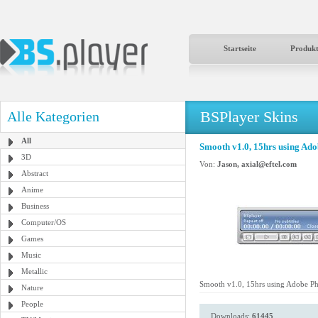
Startseite
Produk
BSPlayer Skins
Alle Kategorien
All
Smooth v1.0, 15hrs using Ad
3D
Von:
Jason, axial@eftel.com
Abstract
Anime
Business
Computer/OS
Games
Music
Metallic
Smooth v1.0, 15hrs using Adobe P
Nature
People
Downloads:
61445