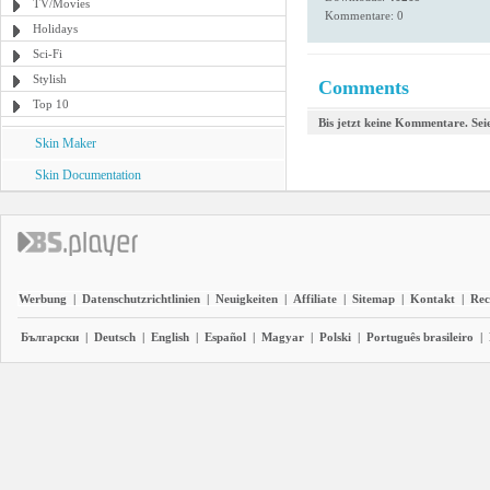
TV/Movies
Kommentare: 0
Holidays
Sci-Fi
Stylish
Comments
Top 10
Bis jetzt keine Kommentare. Seie
Skin Maker
Skin Documentation
Werbung
|
Datenschutzrichtlinien
|
Neuigkeiten
|
Affiliate
|
Sitemap
|
Kontakt
|
Rec
Български
|
Deutsch
|
English
|
Español
|
Magyar
|
Polski
|
Português brasileiro
|