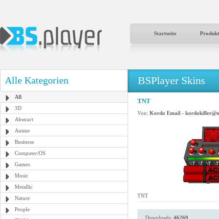
Startseite
Produk
BSPlayer Skins
Alle Kategorien
All
TNT
3D
Von:
Kordo Email - kordokiller@
Abstract
Anime
Business
Computer/OS
Games
Music
Metallic
TNT
Nature
People
Downloads:
46269