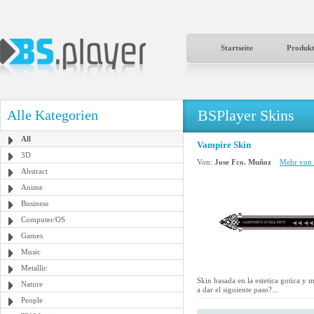
Startseite
Produk
BSPlayer Skins
Alle Kategorien
All
Vampire Skin
3D
Von:
Jose Fco. Muñoz
Mehr von 
Abstract
Anime
Business
Computer/OS
Games
Music
Metallic
Skin basada en la estetica gotica y m
Nature
a dar el siguiente paso?...
People