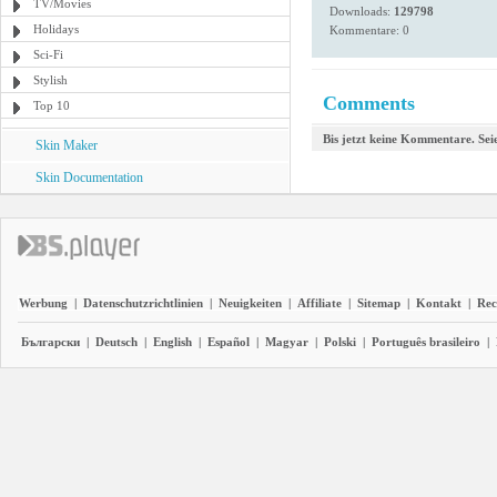
TV/Movies
Downloads:
129798
Holidays
Kommentare: 0
Sci-Fi
Stylish
Comments
Top 10
Bis jetzt keine Kommentare. Seie
Skin Maker
Skin Documentation
Werbung
|
Datenschutzrichtlinien
|
Neuigkeiten
|
Affiliate
|
Sitemap
|
Kontakt
|
Rec
Български
|
Deutsch
|
English
|
Español
|
Magyar
|
Polski
|
Português brasileiro
|