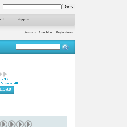
oad
Support
Benutzer - Anmelden
|
Registrieren
2.93
 Stimmen:
40
LOAD