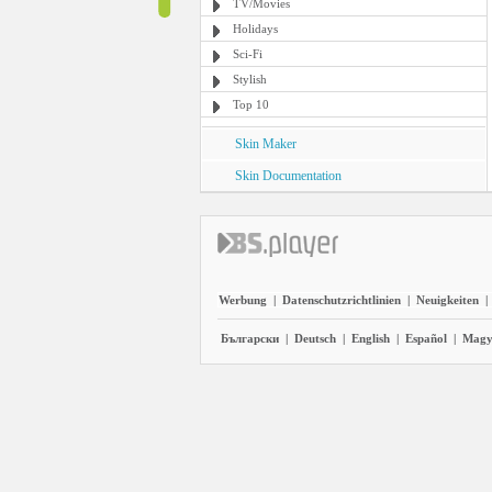
TV/Movies
Holidays
Sci-Fi
Stylish
Top 10
Skin Maker
Skin Documentation
Werbung
|
Datenschutzrichtlinien
|
Neuigkeiten
|
Български
|
Deutsch
|
English
|
Español
|
Magy