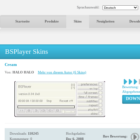
Sprachauswahl:
Startseite
Produkte
Skins
Neuigkeiten
Downl
BSPlayer Skins
Cream
Von:
HALO HALO
Mehr von diesem Autor (6 Skins)
Bewertung:
Abgegebene
DOWN
Downloads:
110245
Hochgeladen:
Ihre Bewertung:
Kommentare: 0
Dec 6, 2008