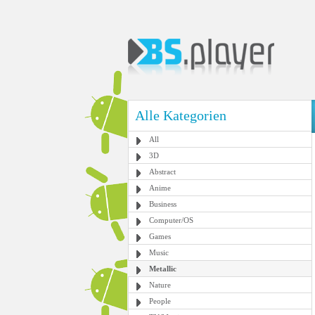
Alle Kategorien
All
3D
Abstract
Anime
Business
Computer/OS
Games
Music
Metallic
Nature
People