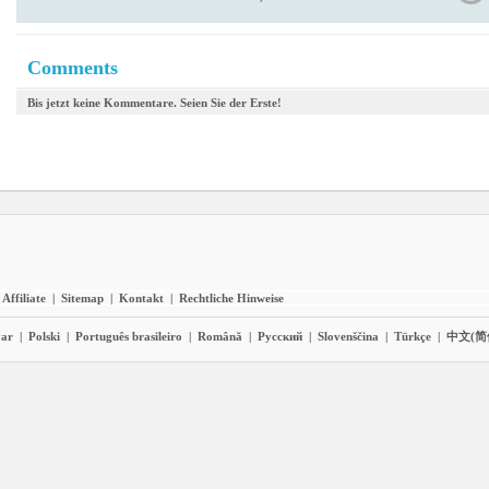
Comments
Bis jetzt keine Kommentare. Seien Sie der Erste!
Affiliate
|
Sitemap
|
Kontakt
|
Rechtliche Hinweise
ar
|
Polski
|
Português brasileiro
|
Română
|
Pyccĸий
|
Slovenščina
|
Türkçe
|
中文(简