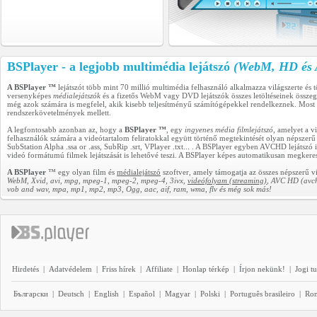
BSPlayer - a legjobb multimédia lejátszó
(WebM, HD és A
A BSPlayer ™
lejátszót több mint 70 millió multimédia felhasználó alkalmazza világszerte és
versenyképes
médialejátszók
és a fizetős WebM vagy DVD lejátszók összes letöltéseinek összegé
még azok számára is megfelel, akik kisebb teljesítményű számítógépekkel rendelkeznek. Mos
rendszerkövetelmények mellett.
A legfontosabb azonban az, hogy a
BSPlayer ™
, egy
ingyenes média filmlejátszó
, amelyet a v
felhasználók számára a videótartalom feliratokkal együtt történő megtekintését olyan népsze
SubStation Alpha .ssa or .ass, SubRip .srt, VPlayer .txt... . A BSPlayer egyben AVCHD lejáts
videó formátumú filmek lejátszását is lehetővé teszi. A BSPlayer képes automatikusan megkeresni
A BSPlayer
™ egy olyan film és
médialejátszó
szoftver, amely támogatja az összes népszerű vi
WebM, Xvid, avi, mpg, mpeg-1, mpeg-2, mpeg-4, 3ivx,
videófolyam (streaming)
, AVC HD (avch
vob and wav, mpa, mp1, mp2, mp3, Ogg, aac, aif, ram, wma, flv és még sok más!
Hirdetés
|
Adatvédelem
|
Friss hírek
|
Affiliate
|
Honlap térkép
|
Írjon nekünk!
|
Jogi t
Български
|
Deutsch
|
English
|
Español
|
Magyar
|
Polski
|
Português brasileiro
|
Ro