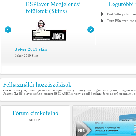
BSPlayer Megjelenési
Legutóbbi 
felületek (Skins)
Best Settings for Cri
Turn BSplayer into 
Joker 2019 skin
Joker 2019 Skin
Felhasználói hozzászólások
eliseo
: es un programa espetacular siempre lo use y es muy bueno gracias x permitir seguir us
Jayme N.
: BS player is fine |
peter
: BSPLAYER is very good! |
milan
: Je to dobrý program , 
Fórum címkefelhő
subtitles