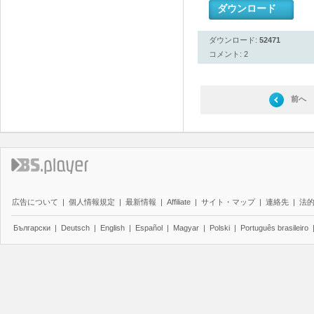
ダウンロード
ダウンロード:
52471
コメント: 2
前へ
広告について
|
個人情報規定
|
最新情報
|
Affiliate
|
サイト・マップ
|
連絡先
|
法
Български
|
Deutsch
|
English
|
Español
|
Magyar
|
Polski
|
Português brasileiro