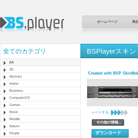
ホームページ
商
BSPlayerスキン
全てのカテゴリ
All
3D
Created with BSP SkinMake
Abstract
Anime
Business
Computer/OS
Games
Music
レートする:
Metallic
その他の情報...
Nature
ダウンロード
People