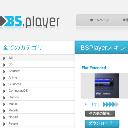
ホームページ
商
BSPlayerスキン
全てのカテゴリ
All
3D
Flat Extended
Abstract
Anime
Business
Computer/OS
Games
Music
レートする:
Metallic
その他の情報...
Nature
ダウンロード
People