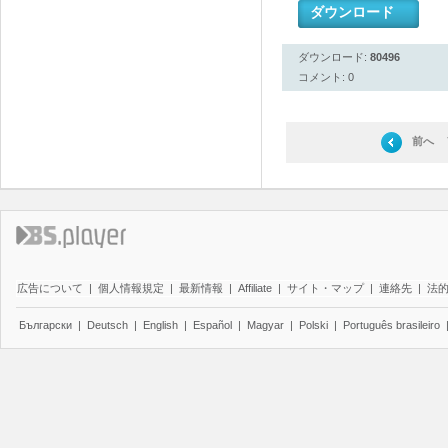
ダウンロード
ダウンロード:
80496
コメント: 0
前へ
広告について
|
個人情報規定
|
最新情報
|
Affiliate
|
サイト・マップ
|
連絡先
|
法
Български
|
Deutsch
|
English
|
Español
|
Magyar
|
Polski
|
Português brasileiro