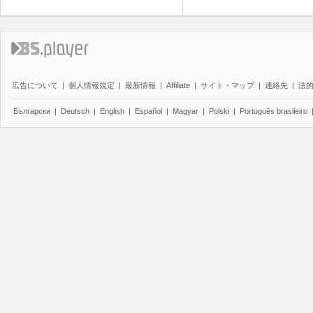
広告について
|
個人情報規定
|
最新情報
|
Affiliate
|
サイト・マップ
|
連絡先
|
法
Български
|
Deutsch
|
English
|
Español
|
Magyar
|
Polski
|
Português brasileiro