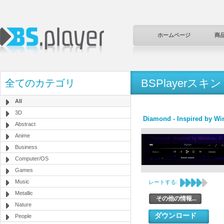
ホームページ
商
BSPlayerスキン
全てのカテゴリ
All
3D
Diamond - Inspired by W
Abstract
Anime
Business
Computer/OS
Games
Music
レートする:
Metallic
その他の情報...
Nature
ダウンロード
People