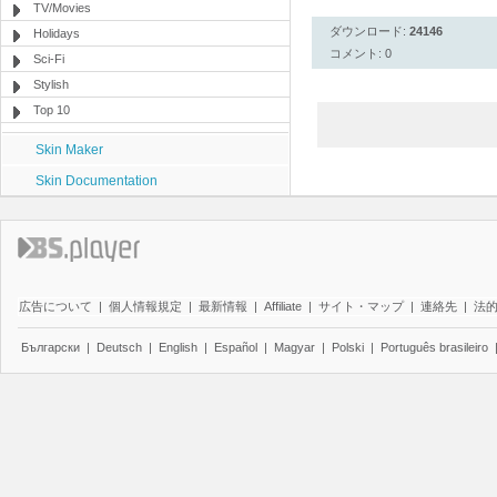
TV/Movies
ダウンロード:
24146
Holidays
コメント: 0
Sci-Fi
Stylish
Top 10
Skin Maker
Skin Documentation
広告について
|
個人情報規定
|
最新情報
|
Affiliate
|
サイト・マップ
|
連絡先
|
法
Български
|
Deutsch
|
English
|
Español
|
Magyar
|
Polski
|
Português brasileiro