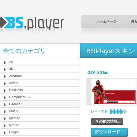
ホームページ
商
BSPlayerスキン
全てのカテゴリ
All
3D
GTA 5 Skin
Abstract
Anime
Business
Computer/OS
Games
Music
レートする:
Metallic
その他の情報...
Nature
ダウンロード
People