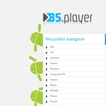
Wszystkie kategorie
All
3D
Abstract
Anime
Business
Computer/OS
Games
Music
Metallic
Nature
People