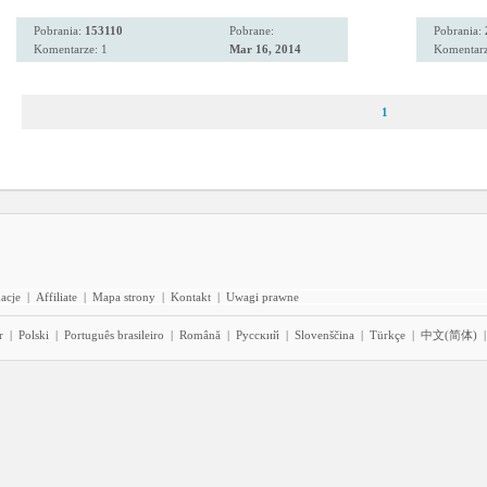
Pobrania:
153110
Pobrane:
Pobrania:
Komentarze: 1
Mar 16, 2014
Komentarz
1
acje
|
Affiliate
|
Mapa strony
|
Kontakt
|
Uwagi prawne
r
|
Polski
|
Português brasileiro
|
Română
|
Pyccĸий
|
Slovenščina
|
Türkçe
|
中文(简体)