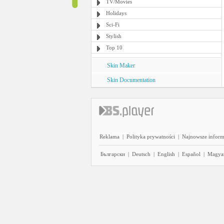
TV/Movies
Holidays
Sci-Fi
Stylish
Top 10
Skin Maker
Skin Documentation
Reklama
|
Polityka prywatności
|
Najnowsze inform
Български
|
Deutsch
|
English
|
Español
|
Magya