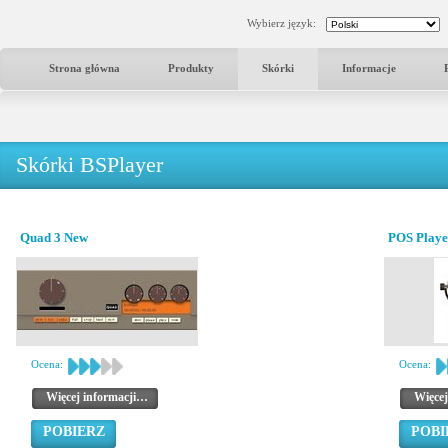
Wybierz język:
Strona główna
Produkty
Skórki
Informacje
Skórki BSPlayer
Quad 3 New
POS Playe
Ocena:
Ocena:
Więcej informacji…
Więcej
POBIERZ
POBI