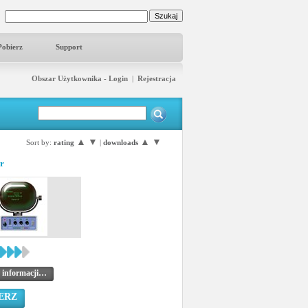
Pobierz
Support
Obszar Użytkownika - Login
|
Rejestracja
▲
▼
▲
▼
Sort by:
rating
|
downloads
r
 informacji…
ERZ