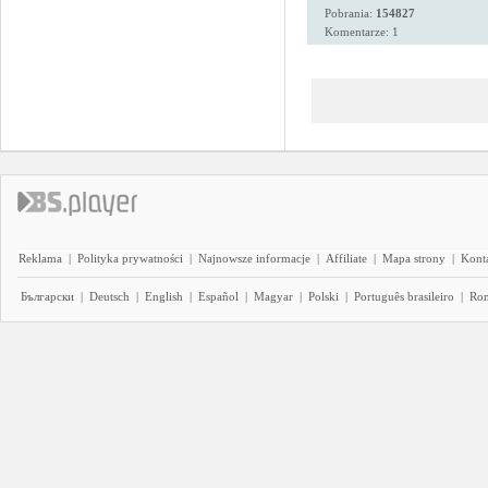
Pobrania:
154827
Komentarze: 1
Reklama
|
Polityka prywatności
|
Najnowsze informacje
|
Affiliate
|
Mapa strony
|
Kont
Български
|
Deutsch
|
English
|
Español
|
Magyar
|
Polski
|
Português brasileiro
|
Ro