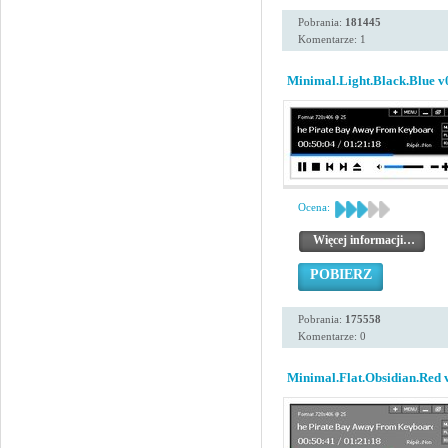
Pobrania:
181445
Komentarze: 1
Minimal.Light.Black.Blue v
Ocena:
Więcej informacji…
POBIERZ
Pobrania:
175558
Komentarze: 0
Minimal.Flat.Obsidian.Red 