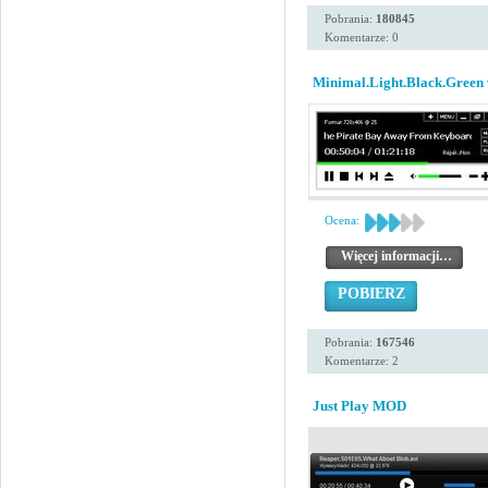
Pobrania:
180845
Komentarze: 0
Minimal.Light.Black.Green 
Ocena:
Więcej informacji…
POBIERZ
Pobrania:
167546
Komentarze: 2
Just Play MOD