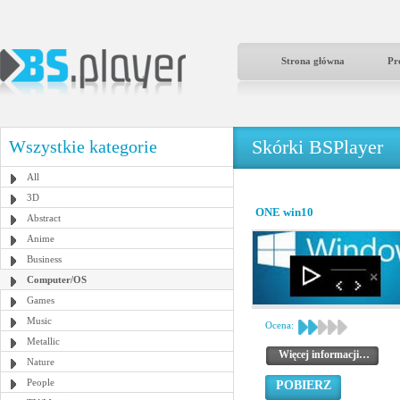
Strona główna
Pr
Skórki BSPlayer
Wszystkie kategorie
All
3D
ONE win10
Abstract
Anime
Business
Computer/OS
Games
Music
Ocena:
Metallic
Więcej informacji…
Nature
People
POBIERZ