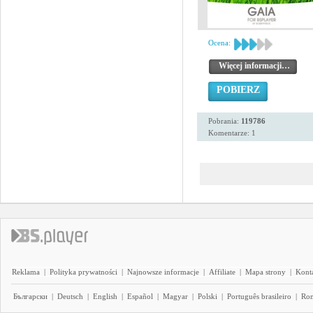
Ocena:
Więcej informacji…
POBIERZ
Pobrania:
119786
Komentarze: 1
Reklama
|
Polityka prywatności
|
Najnowsze informacje
|
Affiliate
|
Mapa strony
|
Kont
Български
|
Deutsch
|
English
|
Español
|
Magyar
|
Polski
|
Português brasileiro
|
Ro