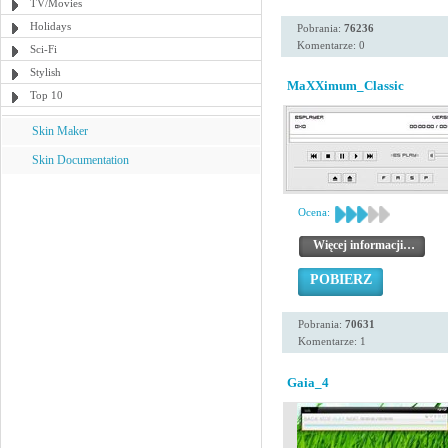
TV/Movies
Holidays
Pobrania:
76236
Komentarze: 0
Sci-Fi
Stylish
MaXXimum_Classic
Top 10
Skin Maker
Skin Documentation
Ocena:
Więcej informacji…
POBIERZ
Pobrania:
70631
Komentarze: 1
Gaia_4