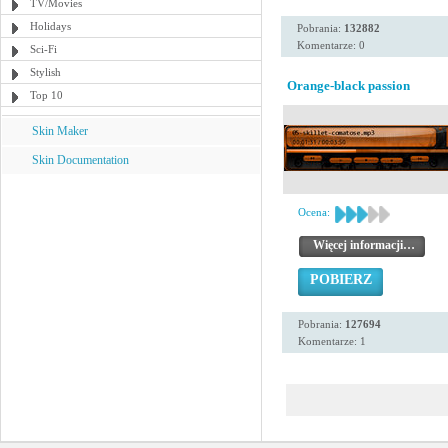
TV/Movies
Holidays
Pobrania:
132882
Komentarze: 0
Sci-Fi
Stylish
Orange-black passion
Top 10
Skin Maker
Skin Documentation
Ocena:
Więcej informacji…
POBIERZ
Pobrania:
127694
Komentarze: 1