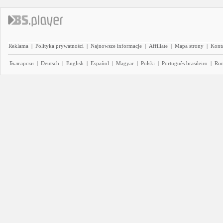
Reklama
|
Polityka prywatności
|
Najnowsze informacje
|
Affiliate
|
Mapa strony
|
Kont
Български
|
Deutsch
|
English
|
Español
|
Magyar
|
Polski
|
Português brasileiro
|
Ro