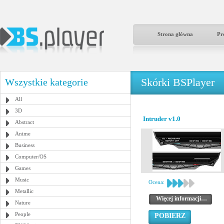
Strona główna
Pr
Skórki BSPlayer
Wszystkie kategorie
All
3D
Intruder v1.0
Abstract
Anime
Business
Computer/OS
Games
Music
Ocena:
Metallic
Więcej informacji…
Nature
People
POBIERZ