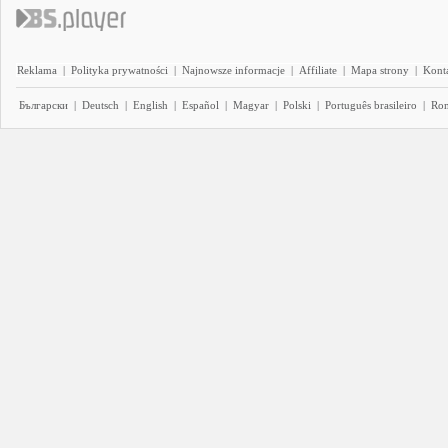
Reklama
|
Polityka prywatności
|
Najnowsze informacje
|
Affiliate
|
Mapa strony
|
Kont
Български
|
Deutsch
|
English
|
Español
|
Magyar
|
Polski
|
Português brasileiro
|
Ro