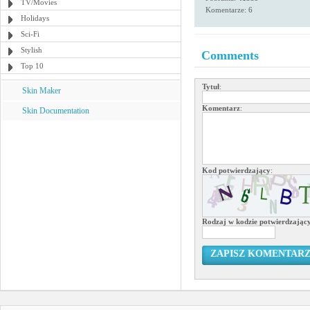
TV/Movies
Komentarze: 6
Holidays
Sci-Fi
Stylish
Comments
Top 10
Tytuł
:
Skin Maker
Komentarz
:
Skin Documentation
Kod potwierdzający
:
Rodzaj w kodzie potwierdzają
ZAPISZ KOMENTAR