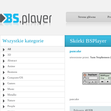
Strona główna
Pr
Skórki BSPlayer
Wszystkie kategorie
All
pancake
3D
utworzone przez:
Sam Stephenson 
Abstract
Anime
Business
Computer/OS
Games
Music
Metallic
pancake
Nature
People
Pobrania:
41359