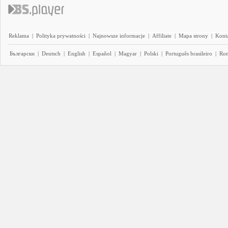
Reklama
|
Polityka prywatności
|
Najnowsze informacje
|
Affiliate
|
Mapa strony
|
Kont
Български
|
Deutsch
|
English
|
Español
|
Magyar
|
Polski
|
Português brasileiro
|
Ro