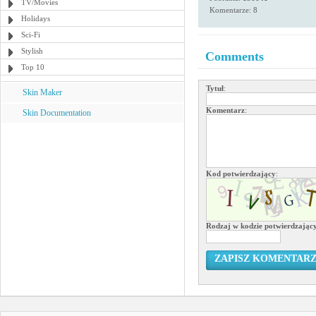
TV/Movies
Komentarze: 8
Holidays
Sci-Fi
Stylish
Comments
Top 10
Tytuł
:
Skin Maker
Komentarz
:
Skin Documentation
Kod potwierdzający
:
Rodzaj w kodzie potwierdzają
ZAPISZ KOMENTAR