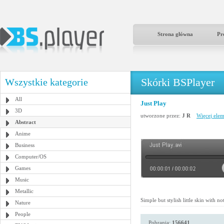
Strona główna
Pr
Skórki BSPlayer
Wszystkie kategorie
All
Just Play
3D
utworzone przez:
J R
Więcej elem
Abstract
Anime
Business
Computer/OS
Games
Music
Metallic
Simple but stylish little skin with n
Nature
People
Pobrania:
156641