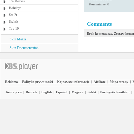
TV/Movies
Komentarze: 0
Holidays
Sci-Fi
Stylish
Comments
Top 10
Brak komentarzy. Zostaw komen
Skin Maker
Skin Documentation
Reklama
|
Polityka prywatności
|
Najnowsze informacje
|
Affiliate
|
Mapa strony
|
Български
|
Deutsch
|
English
|
Español
|
Magyar
|
Polski
|
Português brasileiro
|