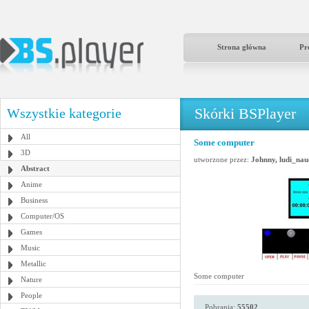
Strona główna
Pr
Skórki BSPlayer
Wszystkie kategorie
All
Some computer
3D
utworzone przez:
Johnny, ludi_na
Abstract
Anime
Business
Computer/OS
Games
Music
Metallic
Some computer
Nature
People
Pobrania:
55502