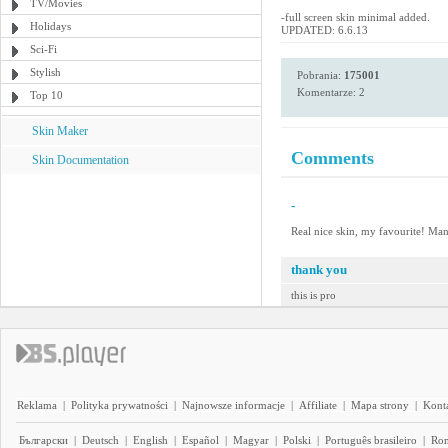
TV/Movies
-full screen skin minimal added.
Holidays
UPDATED: 6.6.13
Sci-Fi
Stylish
Pobrania:
175001
Komentarze: 2
Top 10
Skin Maker
Comments
Skin Documentation
-
Real nice skin, my favourite! Man
thank you
this is pro
Reklama
|
Polityka prywatności
|
Najnowsze informacje
|
Affiliate
|
Mapa strony
|
Kont
Български
|
Deutsch
|
English
|
Español
|
Magyar
|
Polski
|
Português brasileiro
|
Ro