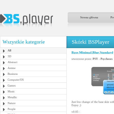
Strona główna
Pr
Skórki BSPlayer
Wszystkie kategorie
All
Base.Minimal.Blue.Standard 
3D
utworzone przez:
PSY - Psychoses
Abstract
Anime
Business
Computer/OS
Games
Music
Metallic
Just few change of the base skin with
Nature
Enjoy ;)
People
v0.05 :