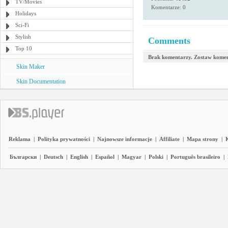
TV/Movies
Komentarze: 0
Holidays
Sci-Fi
Stylish
Comments
Top 10
Brak komentarzy. Zostaw komen
Skin Maker
Skin Documentation
Reklama
|
Polityka prywatności
|
Najnowsze informacje
|
Affiliate
|
Mapa strony
|
Български
|
Deutsch
|
English
|
Español
|
Magyar
|
Polski
|
Português brasileiro
|