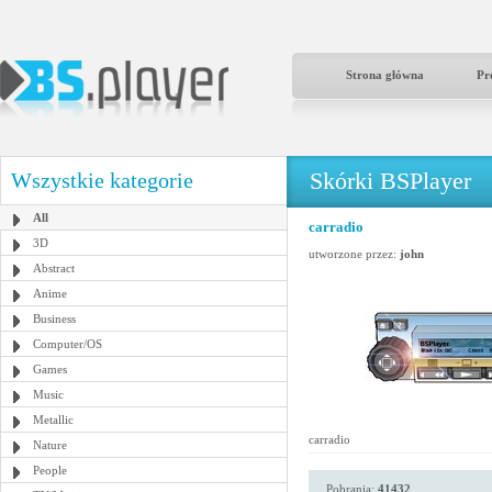
Strona główna
Pr
Skórki BSPlayer
Wszystkie kategorie
All
carradio
3D
utworzone przez:
john
Abstract
Anime
Business
Computer/OS
Games
Music
Metallic
carradio
Nature
People
Pobrania:
41432