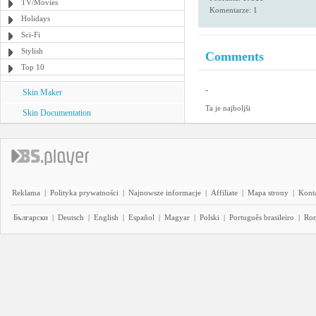
TV/Movies
Komentarze: 1
Holidays
Sci-Fi
Stylish
Comments
Top 10
-
Skin Maker
Ta je najboljši
Skin Documentation
Reklama
|
Polityka prywatności
|
Najnowsze informacje
|
Affiliate
|
Mapa strony
|
Kont
Български
|
Deutsch
|
English
|
Español
|
Magyar
|
Polski
|
Português brasileiro
|
Ro