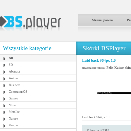
Strona główna
Pr
Skórki BSPlayer
Wszystkie kategorie
All
Laid back 964px 1.0
3D
utworzone przez:
Felix Kaiser, ski
Abstract
Anime
Business
Computer/OS
Games
Music
Metallic
Laid back 964px 1.0
Nature
People
Pobrania:
67318