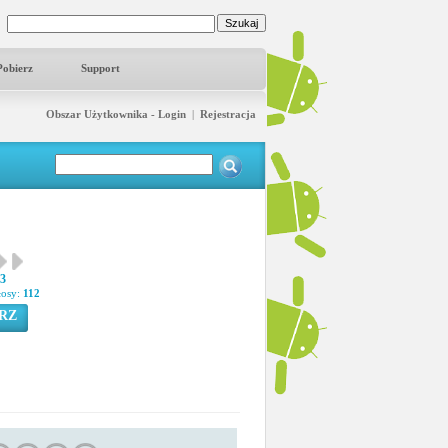
Pobierz
Support
Obszar Użytkownika - Login
|
Rejestracja
83
łosy:
112
RZ