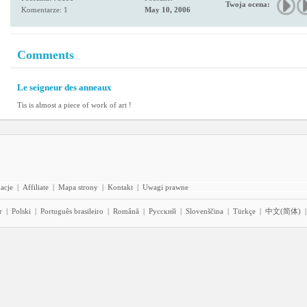
Twoja ocena:
Komentarze: 1
May 10, 2006
Comments
Le seigneur des anneaux
Tis is almost a piece of work of art !
acje
|
Affiliate
|
Mapa strony
|
Kontakt
|
Uwagi prawne
r
|
Polski
|
Português brasileiro
|
Română
|
Pyccĸий
|
Slovenščina
|
Türkçe
|
中文(简体)