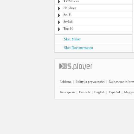
TV/Movies
Holidays
Sci-Fi
Stylish
Top 10
Skin Maker
Skin Documentation
Reklama
|
Polityka prywatności
|
Najnowsze inform
Български
|
Deutsch
|
English
|
Español
|
Magya