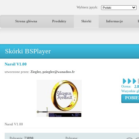
Wybierz język:
Strona główna
Produkty
Skórki
Informacje
Skórki BSPlayer
Narsil V1.00
utworzone przez:
Ziegler, pziegler@wanadoo.fr
Ocena:
2.
Wszystkie g
POBIE
Narsil V1.00
Pobrania:
73890
Pobrane: