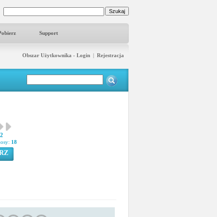
Pobierz
Support
Obszar Użytkownika - Login
|
Rejestracja
22
łosy:
18
RZ