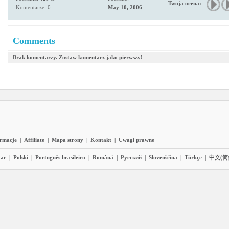
Twoja ocena:
Komentarze: 0
May 10, 2006
Comments
Brak komentarzy. Zostaw komentarz jako pierwszy!
ormacje
|
Affiliate
|
Mapa strony
|
Kontakt
|
Uwagi prawne
ar
|
Polski
|
Português brasileiro
|
Română
|
Pyccĸий
|
Slovenščina
|
Türkçe
|
中文(简