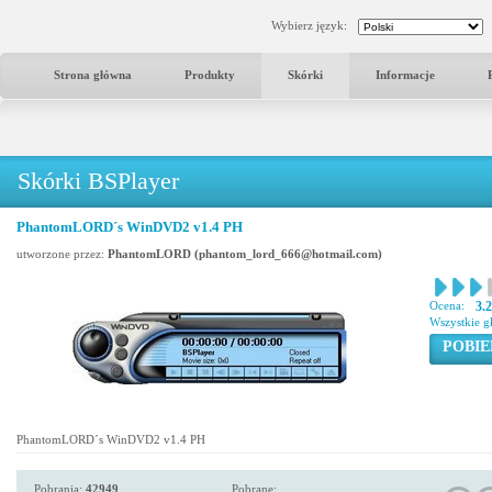
Wybierz język:
Strona główna
Produkty
Skórki
Informacje
Skórki BSPlayer
PhantomLORD´s WinDVD2 v1.4 PH
utworzone przez:
PhantomLORD (phantom_lord_666@hotmail.com)
Ocena:
3.
Wszystkie g
POBIE
PhantomLORD´s WinDVD2 v1.4 PH
Pobrania:
42949
Pobrane: