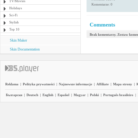
TV/Movies
Komentarze: 0
Holidays
Sci-Fi
Stylish
Comments
Top 10
Brak komentarzy. Zostaw komen
Skin Maker
Skin Documentation
Reklama
|
Polityka prywatności
|
Najnowsze informacje
|
Affiliate
|
Mapa strony
|
Български
|
Deutsch
|
English
|
Español
|
Magyar
|
Polski
|
Português brasileiro
|