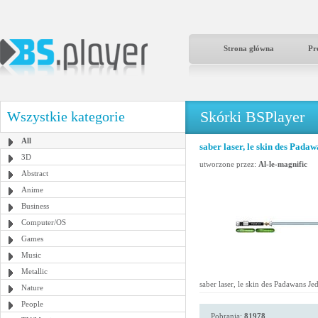
Strona główna
Pr
Skórki BSPlayer
Wszystkie kategorie
All
saber laser, le skin des Padaw
3D
utworzone przez:
Al-le-magnific
Abstract
Anime
Business
Computer/OS
Games
Music
Metallic
saber laser, le skin des Padawans Jed
Nature
People
Pobrania:
81978