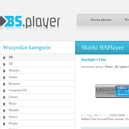
Strona główna
Pr
Skórki BSPlayer
Wszystkie kategorie
All
Starlight v3.bsz
3D
utworzone przez:
Gixer_1k | gixer
Abstract
Anime
Business
Computer/OS
Games
Music
Metallic
< < <<(-_+)>> > > .:: 14/01/2004 ::
Nature
Added Fast forward/Fast rewind, Snap
People