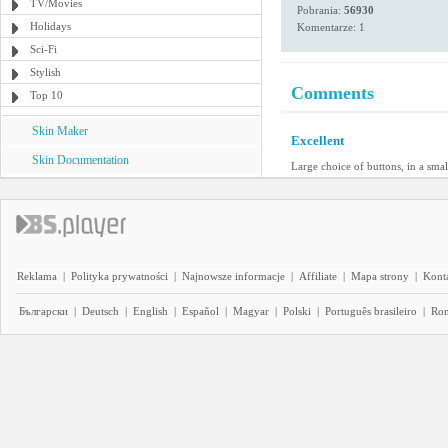
TV/Movies
Pobrania:
56930
Holidays
Komentarze: 1
Sci-Fi
Stylish
Comments
Top 10
Skin Maker
Excellent
Skin Documentation
Large choice of buttons, in a s
Reklama
|
Polityka prywatności
|
Najnowsze informacje
|
Affiliate
|
Mapa strony
|
Kont
Български
|
Deutsch
|
English
|
Español
|
Magyar
|
Polski
|
Português brasileiro
|
Ro