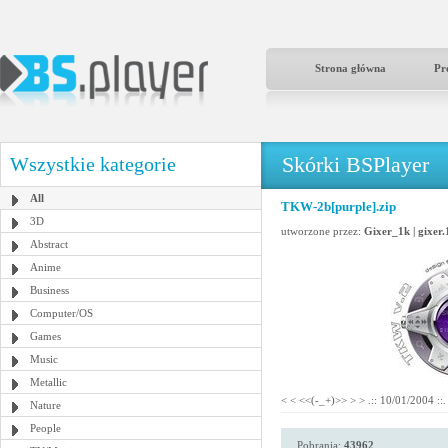
Strona główna
Pr
Skórki BSPlayer
Wszystkie kategorie
All
TKW-2b[purple].zip
3D
utworzone przez:
Gixer_1k | gixer
Abstract
Anime
Business
Computer/OS
Games
Music
Metallic
< < <<(-_+)>> > > .:: 10/01/2004 ::.
Nature
People
Pobrania:
43962