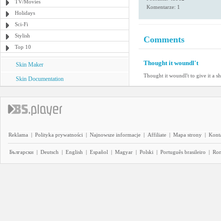
TV/Movies
Komentarze: 1
Holidays
Sci-Fi
Stylish
Comments
Top 10
Thought it woundl't
Skin Maker
Thought it woundl't to give it a sh
Skin Documentation
Reklama
|
Polityka prywatności
|
Najnowsze informacje
|
Affiliate
|
Mapa strony
|
Kont
Български
|
Deutsch
|
English
|
Español
|
Magyar
|
Polski
|
Português brasileiro
|
Ro