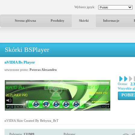
Wybierz język:
Strona główna
Produkty
Skórki
Informacje
Skórki BSPlayer
nVIDIA Bs Player
utworzone przez:
Poteras Alexandru
Ocena:
2.
Wszystkie g
POBIE
nVIDIA Skin Created By Bebytza_BrT
Pobrania:
131909
Pobrane: