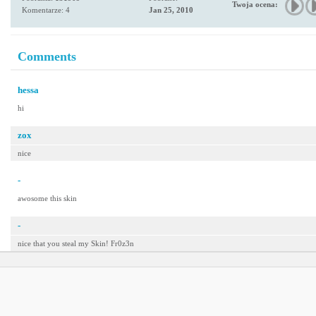
Twoja ocena:
Komentarze: 4
Jan 25, 2010
Comments
hessa
hi
zox
nice
-
awosome this skin
-
nice that you steal my Skin! Fr0z3n