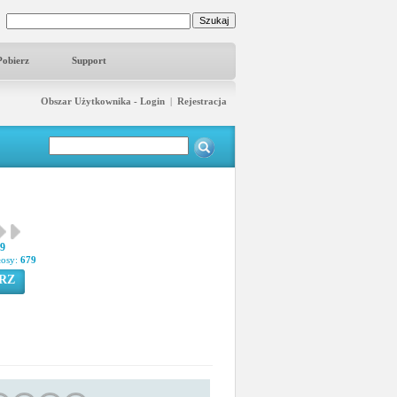
Pobierz
Support
Obszar Użytkownika - Login
|
Rejestracja
39
łosy:
679
RZ