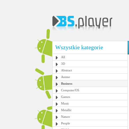
Wszystkie kategorie
All
3D
Abstract
Anime
Business
Computer/OS
Games
Music
Metallic
Nature
People