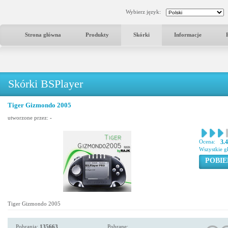
Wybierz język:
Strona główna
Produkty
Skórki
Informacje
Skórki BSPlayer
Tiger Gizmondo 2005
utworzone przez:
-
Ocena:
3.
Wszystkie g
POBIE
Tiger Gizmondo 2005
Pobrania:
135663
Pobrane: