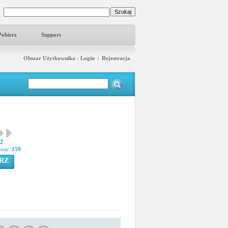
Pobierz
Support
Obszar Użytkownika - Login
|
Rejestracja
42
łosy:
159
RZ