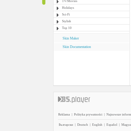
TV/Movies
Holidays
Sci-Fi
Stylish
Top 10
Skin Maker
Skin Documentation
Reklama
|
Polityka prywatności
|
Najnowsze inform
Български
|
Deutsch
|
English
|
Español
|
Magya