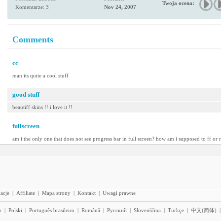
Twoja ocena:
Komentarze: 3
Nov 24, 2007
Comments
cc
man its quite a cool stuff
good stuff
beautiff skins !! i love it !!
fullscreen
am i the only one that does not see progress bar in full screen? how am i supposed to ff or
acje
|
Affiliate
|
Mapa strony
|
Kontakt
|
Uwagi prawne
r
|
Polski
|
Português brasileiro
|
Română
|
Pyccĸий
|
Slovenščina
|
Türkçe
|
中文(简体)