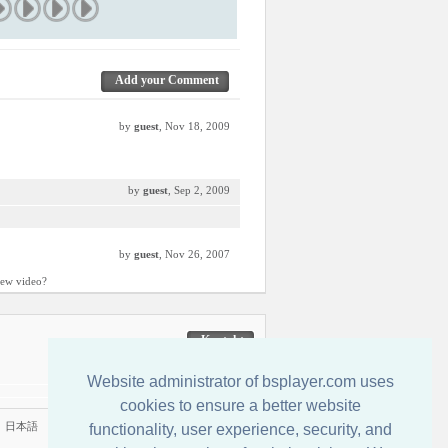
Add your Comment
by
guest
, Nov 18, 2009
by
guest
, Sep 2, 2009
by
guest
, Nov 26, 2007
 rew video?
Kontakt
Website administrator of bsplayer.com uses
cookies to ensure a better website
|
日本語
functionality, user experience, security, and