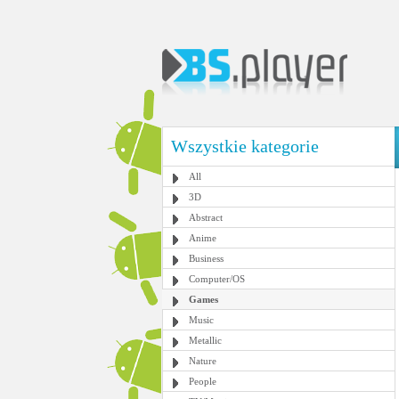
Wszystkie kategorie
All
3D
Abstract
Anime
Business
Computer/OS
Games
Music
Metallic
Nature
People