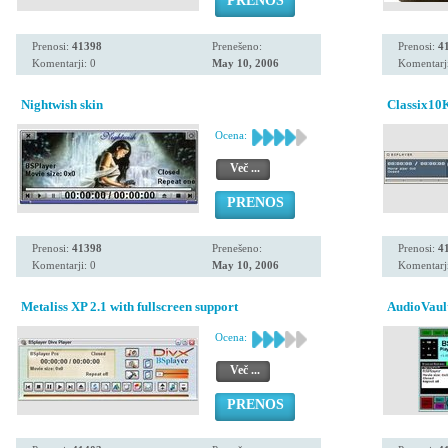
PRENOS
Prenosi:
41398
Prenešeno:
Prenosi:
4
Komentarji: 0
May 10, 2006
Komentarji
Nightwish skin
Classix10
Ocena:
Več ...
PRENOS
Prenosi:
41398
Prenešeno:
Prenosi:
4
Komentarji: 0
May 10, 2006
Komentarji
Metaliss XP 2.1 with fullscreen support
AudioVaul
Ocena:
Več ...
PRENOS