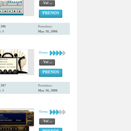
Več ...
PRENOS
1396
Prenešeno:
: 0
May 10, 2006
Ocena:
Več ...
PRENOS
1397
Prenešeno:
: 0
May 10, 2006
Ocena:
Več ...