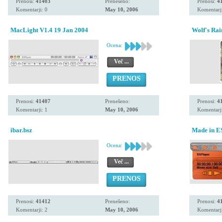
Prenosi:
41403
Prenešeno:
Prenosi:
4
Komentarji: 0
May 10, 2006
Komentarji
MacLight V1.4 19 Jan 2004
Wolf's Rai
Ocena:
Več ...
PRENOS
Prenosi:
41407
Prenešeno:
Prenosi:
4
Komentarji: 1
May 10, 2006
Komentarji
ibar.bsz
Made in 
Ocena:
Več ...
PRENOS
Prenosi:
41412
Prenešeno:
Prenosi:
4
Komentarji: 2
May 10, 2006
Komentarji