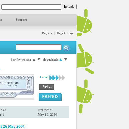
os
Support
Prijava
|
Registracija
▲
▼
▲
▼
Sort by:
rating
|
downloads
z
Ocena:
Več ...
PRENOS
1392
Prenešeno:
i: 1
May 10, 2006
01 26 May 2004