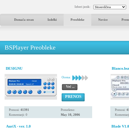
Izberi jezik:
Domača stran
Izdelki
Preobleke
Novice
Pren
BSPlayer Preobleke
DESIGNU
Blanco.bs
Ocena:
Več ...
PRENOS
Prenosi:
41391
Prenešeno:
Prenosi:
4
Komentarji: 0
May 10, 2006
Komentarj
AuriX - ver. 1.0
Blade V1.