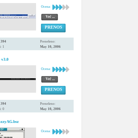
Ocena:
Več ...
PRENOS
1394
Prenešeno:
: 1
May 10, 2006
 v3.0
Ocena:
Več ...
PRENOS
1394
Prenešeno:
: 0
May 10, 2006
ozzyAG.bsz
Ocena: