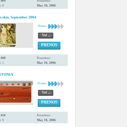
1404
Prenešeno:
: 0
May 10, 2006
n skin. September 2004
Ocena:
Več ...
PRENOS
1408
Prenešeno:
: 1
May 10, 2006
ESTONIA
Ocena:
Več ...
PRENOS
1416
Prenešeno:
: 0
May 10, 2006