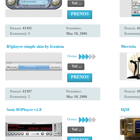
Več ...
PRENOS
Prenosi:
41395
Prenešeno:
Prenosi:
4
Komentarji: 0
May 10, 2006
Komentarji
BSplayer simple skin by Iconista
Moviola
Ocena:
Več ...
PRENOS
Prenosi:
41397
Prenešeno:
Prenosi:
4
Komentarji: 2
May 10, 2006
Komentarji
Sony BSPlayer v2.0
Dj50
Ocena:
Več ...