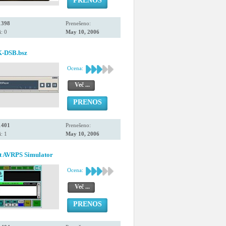
PRENOS
1398
Prenešeno:
: 0
May 10, 2006
K-DSB.bsz
Ocena:
Več ...
PRENOS
1401
Prenešeno:
: 1
May 10, 2006
t AVRPS Simulator
Ocena:
Več ...
PRENOS