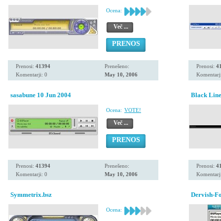
Ocena:
Več ...
PRENOS
Prenosi:
41394
Prenešeno:
Prenosi:
4
Komentarji: 0
May 10, 2006
Komentarji
sasabune 10 Jun 2004
Black Line
Ocena:
VOTE!
Več ...
PRENOS
Prenosi:
41394
Prenešeno:
Prenosi:
4
Komentarji: 0
May 10, 2006
Komentarji
Symmetrix.bsz
Dervish-F
Ocena: