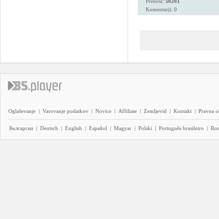
Prenosi:
50201
Komentarji: 0
Oglaševanje
|
Varovanje podatkov
|
Novice
|
Affiliate
|
Zemljevid
|
Kontakt
|
Pravna o
Български
|
Deutsch
|
English
|
Español
|
Magyar
|
Polski
|
Português brasileiro
|
Ro