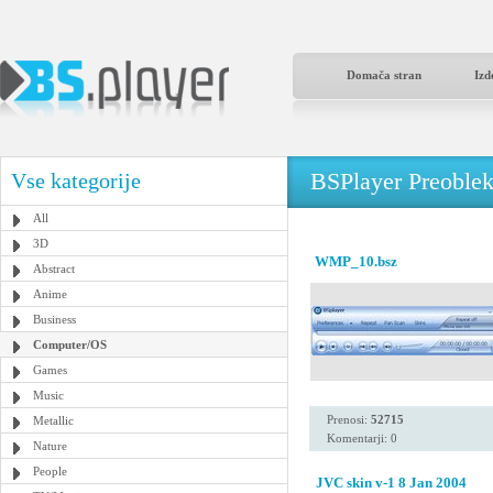
Domača stran
Izd
BSPlayer Preoble
Vse kategorije
All
3D
WMP_10.bsz
Abstract
Anime
Business
Computer/OS
Games
Music
Prenosi:
52715
Metallic
Komentarji: 0
Nature
People
JVC skin v-1 8 Jan 2004