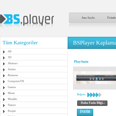
Ana Sayfa
Ürünle
BSPlayer Kaplama
Tüm Kategoriler
All
3D
PlayStain
Abstract
Anime
Business
Computer/OS
Games
Music
Beğeni:
Metallic
Daha Fazla Bilgi...
Nature
People
İNDİR