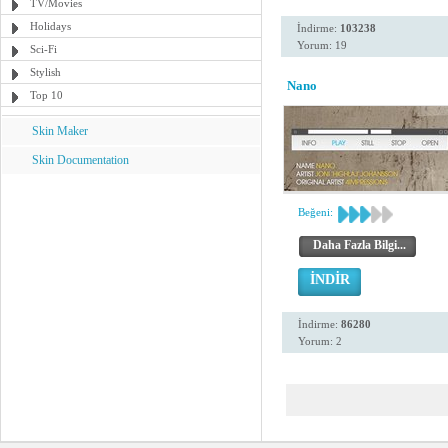
TV/Movies
Holidays
İndirme:
103238
Yorum: 19
Sci-Fi
Stylish
Nano
Top 10
Skin Maker
Skin Documentation
Beğeni:
Daha Fazla Bilgi...
İNDİR
İndirme:
86280
Yorum: 2