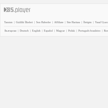
Tanıtım
|
Gizlilik İlkeleri
|
Son Haberler
|
Affiliate
|
Site Haritası
|
İletişim
|
Yasal Uyarı
Български
|
Deutsch
|
English
|
Español
|
Magyar
|
Polski
|
Português brasileiro
|
Ro