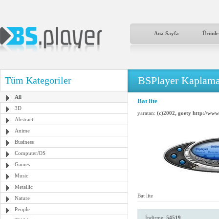
Ana Sayfa
Ürünle
BSPlayer Kaplama
Tüm Kategoriler
All
Bat lite
3D
yaratan:
(c)2002, goety http://www
Abstract
Anime
Business
Computer/OS
Games
Music
Metallic
Bat lite
Nature
People
İndirme:
54519