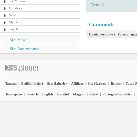
TV/Movies
Yorum: 0
Holidays
Sci-Fi
Stylish
Comments
Top 10
Henüz yorum yok. Yorum yapara
Skin Maker
Skin Documentation
Tanıtım
|
Gizlilik İlkeleri
|
Son Haberler
|
Affiliate
|
Site Haritası
|
İletişim
|
Yasal U
Български
|
Deutsch
|
English
|
Español
|
Magyar
|
Polski
|
Português brasileiro
|