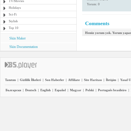
TV/Movies
Yorum: 0
Holidays
Sci-Fi
Stylish
Comments
Top 10
Henüz yorum yok. Yorum yapara
Skin Maker
Skin Documentation
Tanıtım
|
Gizlilik İlkeleri
|
Son Haberler
|
Affiliate
|
Site Haritası
|
İletişim
|
Yasal U
Български
|
Deutsch
|
English
|
Español
|
Magyar
|
Polski
|
Português brasileiro
|