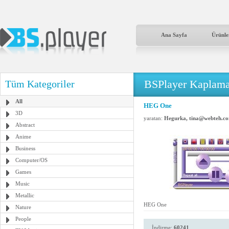
Ana Sayfa
Ürünle
BSPlayer Kaplama
Tüm Kategoriler
All
HEG One
3D
yaratan:
Hegurka, tina@webteh.c
Abstract
Anime
Business
Computer/OS
Games
Music
Metallic
HEG One
Nature
People
İndirme:
60241