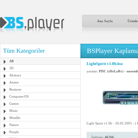
Ana Sayfa
Ürünle
BSPlayer Kaplama
Tüm Kategoriler
All
LightSpirit v1.0b.bsz
3D
yaratan:
PHC (tHeLaRv) - nosesi
Abstract
Anime
Business
Computer/OS
Games
Music
Metallic
Light Spirit v1.0b - 26.05.2005 - ( B
Nature
People
İndirme:
46266