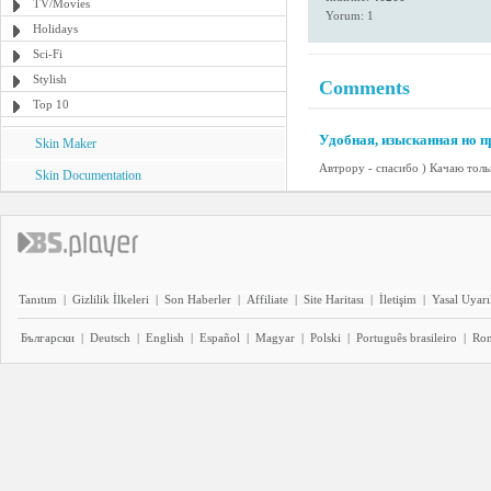
TV/Movies
Yorum: 1
Holidays
Sci-Fi
Stylish
Comments
Top 10
Удобная, изысканная но п
Skin Maker
Автрору - спасибо ) Качаю тольк
Skin Documentation
Tanıtım
|
Gizlilik İlkeleri
|
Son Haberler
|
Affiliate
|
Site Haritası
|
İletişim
|
Yasal Uyarı
Български
|
Deutsch
|
English
|
Español
|
Magyar
|
Polski
|
Português brasileiro
|
Ro