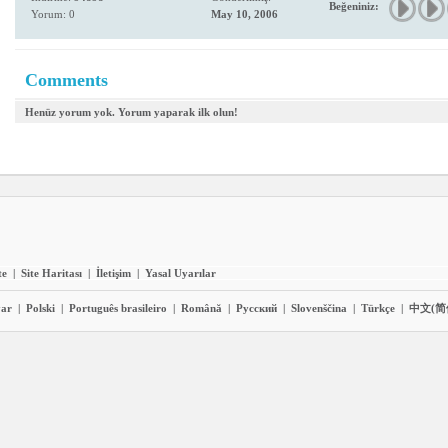
Beğeniniz:
Yorum: 0
May 10, 2006
Comments
Henüz yorum yok. Yorum yaparak ilk olun!
te
|
Site Haritası
|
İletişim
|
Yasal Uyarılar
ar
|
Polski
|
Português brasileiro
|
Română
|
Pyccĸий
|
Slovenščina
|
Türkçe
|
中文(简