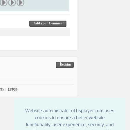
Add your Comment
İletişim
体)
|
日本語
Website administrator of bsplayer.com uses
cookies to ensure a better website
functionality, user experience, security, and