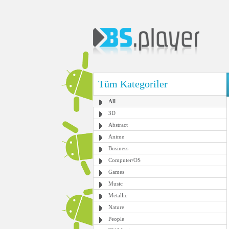
Tüm Kategoriler
All
3D
Abstract
Anime
Business
Computer/OS
Games
Music
Metallic
Nature
People