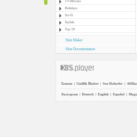
TV/Movies
Holidays
Sci-Fi
Stylish
Top 10
Skin Maker
Skin Documentation
Tanıtım
|
Gizlilik İlkeleri
|
Son Haberler
|
Affilia
Български
|
Deutsch
|
English
|
Español
|
Magy