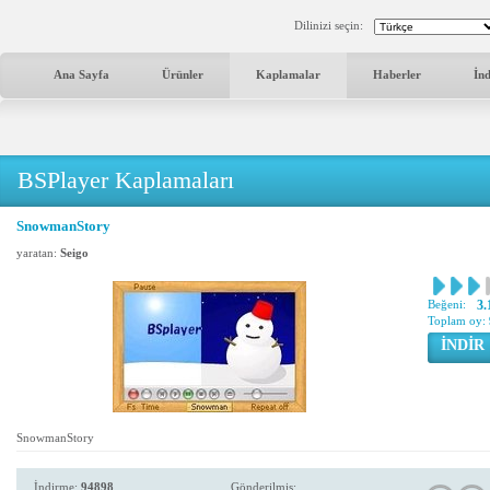
Dilinizi seçin:
Ana Sayfa
Ürünler
Kaplamalar
Haberler
İn
BSPlayer Kaplamaları
SnowmanStory
yaratan:
Seigo
Beğeni:
3.
Toplam oy:
İNDİR
SnowmanStory
İndirme:
94898
Gönderilmiş: