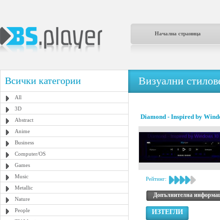
Начална страница
Визуални стилове
Всички категории
All
3D
Diamond - Inspired by Wind
Abstract
Anime
Business
Computer/OS
Games
Music
Рейтинг:
Metallic
Допълнителна информа
Nature
People
ИЗТЕГЛИ