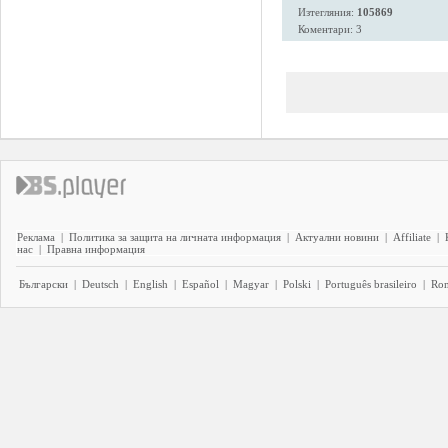
Изтегляния:
105869
Коментари: 3
Реклама
|
Политика за защита на личната информация
|
Актуални новини
|
Affiliate
|
нас
|
Правна информация
Български
|
Deutsch
|
English
|
Español
|
Magyar
|
Polski
|
Português brasileiro
|
Ro