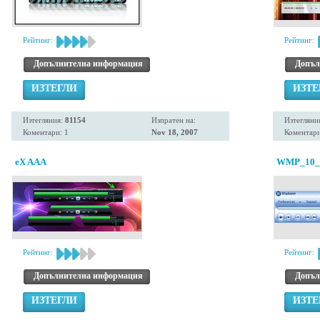
Рейтинг:
Рейтинг:
Допълнителна информация
Допъл
ИЗТЕГЛИ
ИЗТЕ
Изтегляния:
81154
Изпратен на:
Изтегляни
Коментари: 1
Nov 18, 2007
Коментари
eX AAA
WMP_10_v
Рейтинг:
Рейтинг:
Допълнителна информация
Допъл
ИЗТЕГЛИ
ИЗТЕ