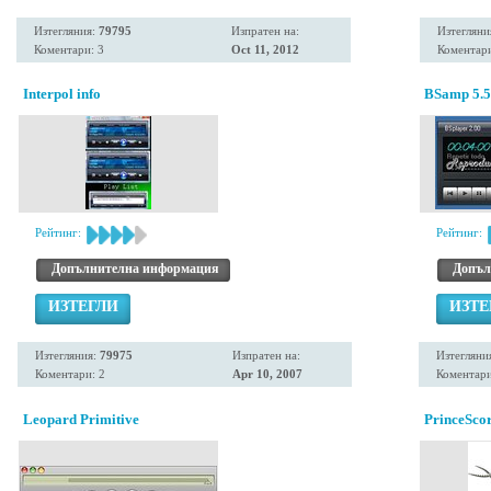
Изтегляния:
79795
Изпратен на:
Изтегляни
Коментари: 3
Oct 11, 2012
Коментари
Interpol info
BSamp 5.5
Рейтинг:
Рейтинг:
Допълнителна информация
Допъл
ИЗТЕГЛИ
ИЗТЕ
Изтегляния:
79975
Изпратен на:
Изтегляни
Коментари: 2
Apr 10, 2007
Коментари
Leopard Primitive
PrinceSco