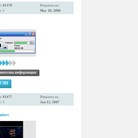
я:
81370
Изпратен на:
: 1
May 10, 2006
n
нителна информация
ГЛИ
я:
81477
Изпратен на:
: 3
Jan 12, 2007
mfort