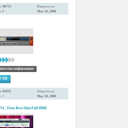
я:
80753
Изпратен на:
: 0
May 10, 2006
нителна информация
ГЛИ
я:
81032
Изпратен на:
: 1
May 10, 2006
_Vista Best Skin Full BBB