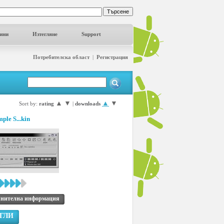
ини
Изтегляне
Support
Потребителска област
|
Регистрация
▲
▼
▲
▼
Sort by:
rating
|
downloads
ple S...kin
нителна информация
ГЛИ