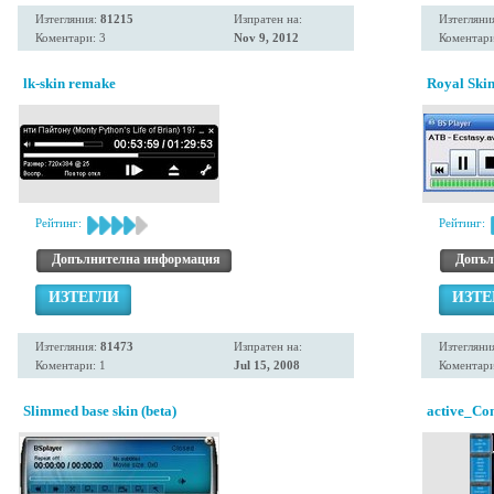
Изтегляния:
81215
Изпратен на:
Изтегляни
Коментари: 3
Nov 9, 2012
Коментари
lk-skin remake
Royal Ski
Рейтинг:
Рейтинг:
Допълнителна информация
Допъл
ИЗТЕГЛИ
ИЗТЕ
Изтегляния:
81473
Изпратен на:
Изтегляни
Коментари: 1
Jul 15, 2008
Коментари
Slimmed base skin (beta)
active_Co