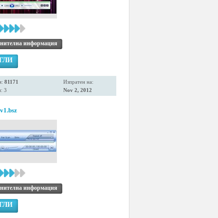
нителна информация
ГЛИ
я:
81171
Изпратен на:
: 3
Nov 2, 2012
1.bsz
нителна информация
ГЛИ