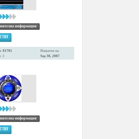
нителна информация
ГЛИ
я:
81781
Изпратен на:
: 2
Sep 30, 2007
нителна информация
ГЛИ