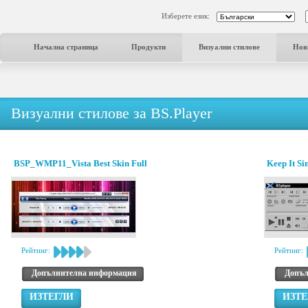
Изберете език:
Начална страница
Продукти
Визуални стилове
Нов
Визуални стилове за BS.Player
BSP_WMP11_Vista Best Skin Full
Keep It Sim
Рейтинг:
Рейтинг:
Допълнителна информация
Допъл
ИЗТЕГЛИ
ИЗТЕ