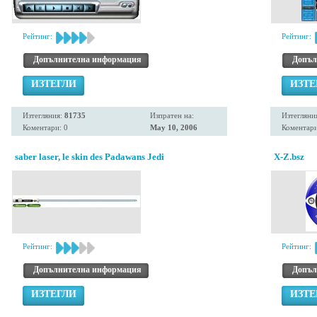
Рейтинг:
Рейтинг:
Допълнителна информация
Допъл
ИЗТЕГЛИ
ИЗТЕ
Изтегляния:
81735
Изпратен на:
Изтегляни
Коментари: 0
May 10, 2006
Коментари
saber laser, le skin des Padawans Jedi
X-Z.bsz
Рейтинг:
Рейтинг:
Допълнителна информация
Допъл
ИЗТЕГЛИ
ИЗТЕ