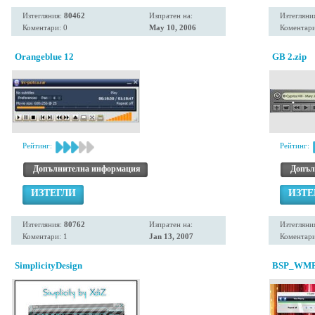
Изтегляния:
80462
Изпратен на:
Изтегляни
Коментари: 0
May 10, 2006
Коментари
Orangeblue 12
GB 2.zip
Рейтинг:
Рейтинг:
Допълнителна информация
Допъл
ИЗТЕГЛИ
ИЗТЕ
Изтегляния:
80762
Изпратен на:
Изтегляни
Коментари: 1
Jan 13, 2007
Коментари
SimplicityDesign
BSP_WMP11