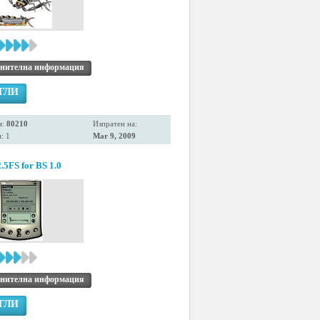
нителна информация
ГЛИ
я:
80210
Изпратен на:
: 1
Mar 9, 2009
.5FS for BS 1.0
нителна информация
ГЛИ