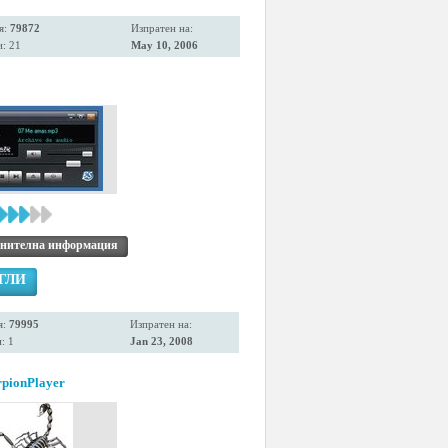
я:
79872
Изпратен на:
: 21
May 10, 2006
нителна информация
ГЛИ
я:
79995
Изпратен на:
: 1
Jan 23, 2008
rpionPlayer