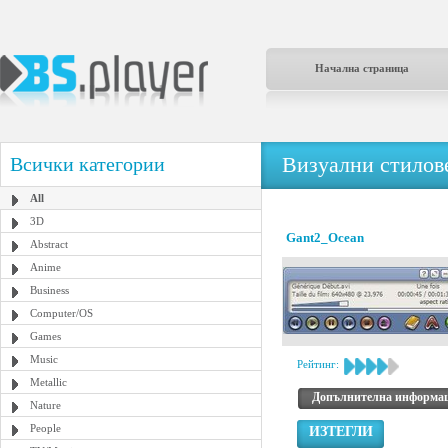
Начална страница
Визуални стилове
Всички категории
All
3D
Gant2_Ocean
Abstract
Anime
Business
Computer/OS
Games
Music
Рейтинг:
Metallic
Допълнителна информа
Nature
People
ИЗТЕГЛИ