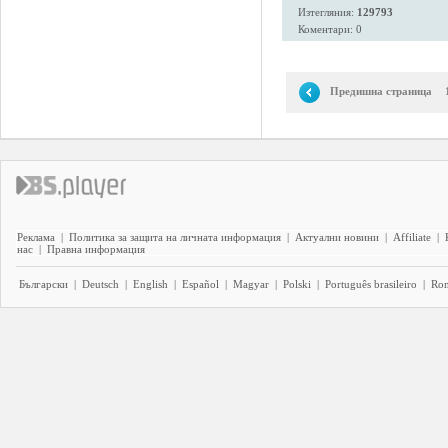
Изтегляния:
129793
Коментари: 0
Предишна страница
Реклама
|
Политика за защита на личната информация
|
Актуални новини
|
Affiliate
|
нас
|
Правна информация
Български
|
Deutsch
|
English
|
Español
|
Magyar
|
Polski
|
Português brasileiro
|
Ro