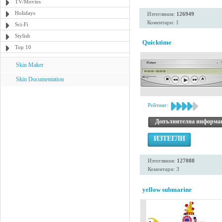
TV/Movies
Holidays
Изтегляния:
126949
Коментари: 1
Sci-Fi
Stylish
Quicktime
Top 10
Skin Maker
Skin Documentation
Рейтинг:
Допълнителна информа
ИЗТЕГЛИ
Изтегляния:
127088
Коментари: 3
yellow submarine