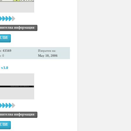
нителна информация
ГЛИ
я:
43569
Изпратен на:
: 0
May 10, 2006
 v3.0
нителна информация
ГЛИ