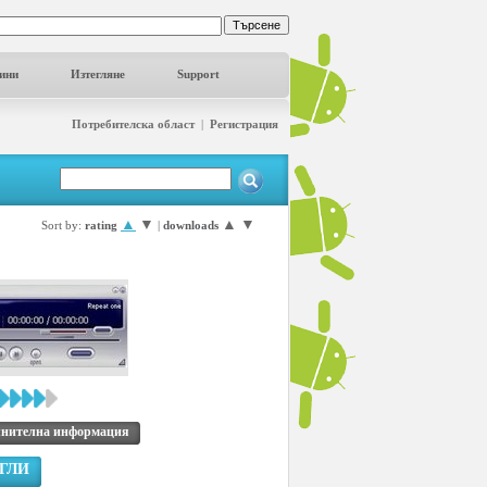
ини
Изтегляне
Support
Потребителска област
|
Регистрация
▲
▼
▲
▼
Sort by:
rating
|
downloads
нителна информация
ГЛИ