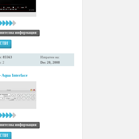
нителна информация
ГЛИ
я:
85563
Изпратен на:
: 2
Dec 20, 2008
 Aqua Interface
нителна информация
ГЛИ