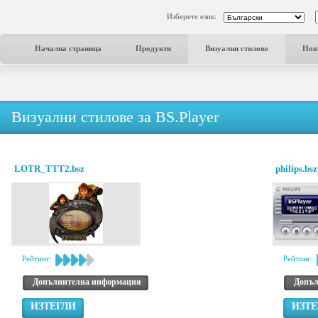
Изберете език:
Начална страница
Продукти
Визуални стилове
Нов
Визуални стилове за BS.Player
LOTR_TTT2.bsz
philips.bsz
Рейтинг:
Рейтинг:
Допълнителна информация
Допъл
ИЗТЕГЛИ
ИЗТЕ