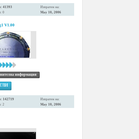
я:
41393
Изпратен на:
: 0
May 10, 2006
g1 V1.00
нителна информация
ГЛИ
я:
142719
Изпратен на:
: 2
May 10, 2006