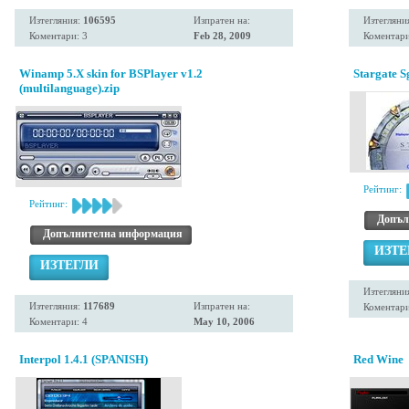
Изтегляния:
106595
Изпратен на:
Изтегляни
Коментари: 3
Feb 28, 2009
Коментари
Winamp 5.X skin for BSPlayer v1.2
Stargate S
(multilanguage).zip
Рейтинг:
Рейтинг:
Допъл
Допълнителна информация
ИЗТЕ
ИЗТЕГЛИ
Изтегляни
Изтегляния:
117689
Изпратен на:
Коментари
Коментари: 4
May 10, 2006
Interpol 1.4.1 (SPANISH)
Red Wine