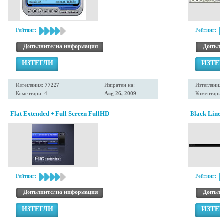
Рейтинг:
Рейтинг:
Допълнителна информация
Допъл
ИЗТЕГЛИ
ИЗТЕ
Изтегляния:
77227
Изпратен на:
Изтегляни
Коментари: 4
Aug 26, 2009
Коментари
Flat Extended + Full Screen FullHD
Black Line
Рейтинг:
Рейтинг:
Допълнителна информация
Допъл
ИЗТЕГЛИ
ИЗТЕ