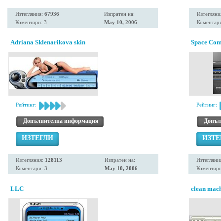
Изтегляния:
67936
Изпратен на:
Изтегляни
Коментари: 3
May 10, 2006
Коментари
Adriana Sklenarikova skin
Space Co
Рейтинг:
Рейтинг:
Допълнителна информация
Допъл
ИЗТЕГЛИ
ИЗТЕ
Изтегляния:
128113
Изпратен на:
Изтегляни
Коментари: 3
May 10, 2006
Коментари
LLC
clean mach