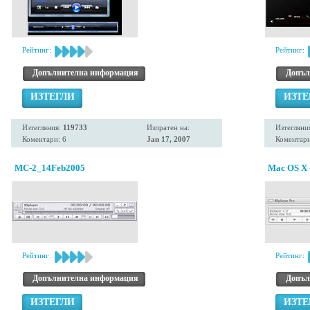
Рейтинг:
Рейтинг:
Допълнителна информация
Допъл
ИЗТЕГЛИ
ИЗТЕ
Изтегляния:
119733
Изпратен на:
Изтегляни
Коментари: 6
Jan 17, 2007
Коментари
MC-2_14Feb2005
Mac OS X -
Рейтинг:
Рейтинг:
Допълнителна информация
Допъл
ИЗТЕГЛИ
ИЗТЕ