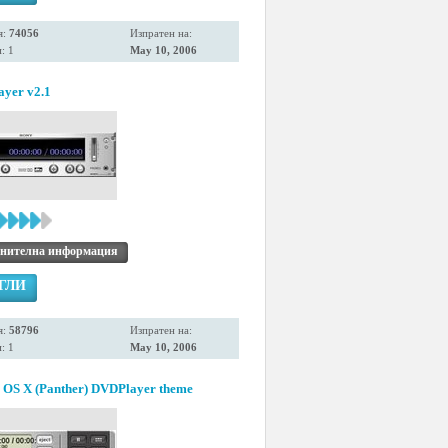
я:
74056
Изпратен на:
: 1
May 10, 2006
ayer v2.1
нителна информация
ГЛИ
я:
58796
Изпратен на:
: 1
May 10, 2006
 OS X (Panther) DVDPlayer theme