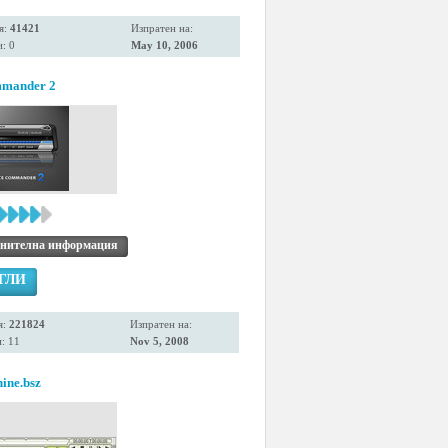
я:
41421
Изпратен на:
: 0
May 10, 2006
mmander 2
нителна информация
ГЛИ
я:
221824
Изпратен на:
: 11
Nov 5, 2008
ine.bsz