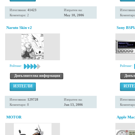
Изтегляния:
41423
Изпратен на:
Изтегляни
Коментари: 2
May 10, 2006
Коментари
Naruto Skin v2
Sony BSPl
Рейтинг:
Рейтинг:
Допълнителна информация
Допъл
ИЗТЕГЛИ
ИЗТЕ
Изтегляния:
129728
Изпратен на:
Изтегляни
Коментари: 8
Jun 13, 2006
Коментари
MOTOR
Apple Mac