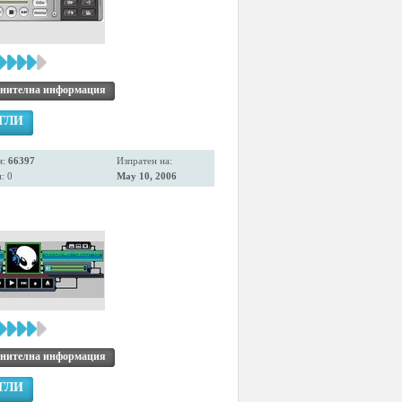
нителна информация
ГЛИ
я:
66397
Изпратен на:
: 0
May 10, 2006
нителна информация
ГЛИ