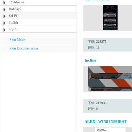
TV/Movies
Holidays
Sci-Fi
Stylish
Top 10
Skin Maker
下载:
223375
评论: 11
Skin Documentation
Incline
下载:
212933
评论: 0
ALEX - WIN8 INSPIRAT