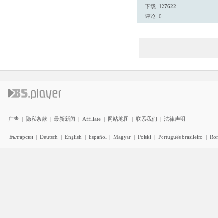
下载:
127622
评论: 0
广告
|
隐私条款
|
最新新闻
|
Affiliate
|
网站地图
|
联系我们
|
法律声明
Български
|
Deutsch
|
English
|
Español
|
Magyar
|
Polski
|
Português brasileiro
|
Ro