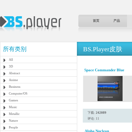
首页
产品
BS.Player皮肤
所有类别
All
3D
Space Commander Blue
Abstract
Anime
Business
Computer/OS
Games
Music
下载:
242089
Metallic
评论: 11
Nature
People
Alpha Nucleon