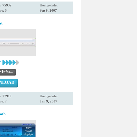
s:
75932
Hochgeladen:
e: 0
Sep 9, 2007
it
:
 Infos...
NLOAD
s:
77910
Hochgeladen:
e: 7
Jan 9, 2007
oth