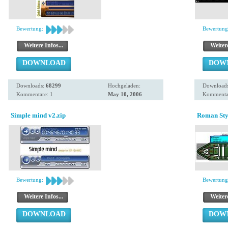
Bewertung:
Bewertung
Weitere Infos...
Weitere
DOWNLOAD
DOW
Downloads:
68299
Hochgeladen:
Download
Kommentare: 1
May 10, 2006
Kommentar
Simple mind v2.zip
Roman Sty
Bewertung:
Bewertung
Weitere Infos...
Weitere
DOWNLOAD
DOW