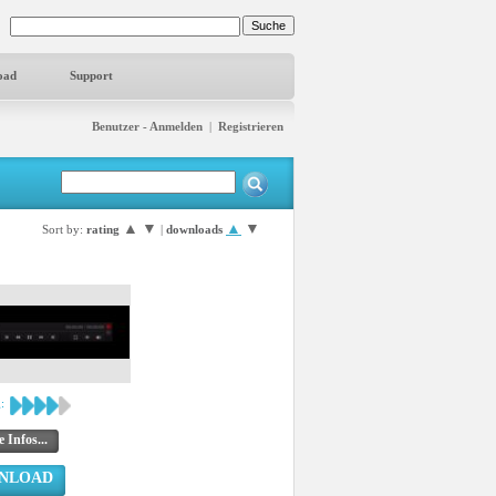
oad
Support
Benutzer - Anmelden
|
Registrieren
▲
▼
▲
▼
Sort by:
rating
|
downloads
:
 Infos...
NLOAD