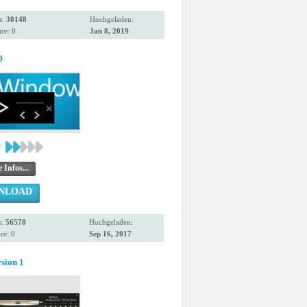
s:
30148
Hochgeladen:
re: 0
Jan 8, 2019
0
:
 Infos...
NLOAD
s:
56578
Hochgeladen:
e: 0
Sep 16, 2017
sion 1