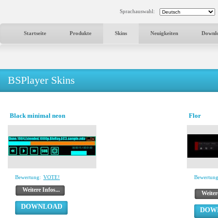
Sprachauswahl:
Startseite
Produkte
Skins
Neuigkeiten
Downl
BSPlayer Skins
Black minimal neon
Flor
Bewertung:
VOTE!
Bewertung
Weitere Infos...
Weitere
DOWNLOAD
DOW