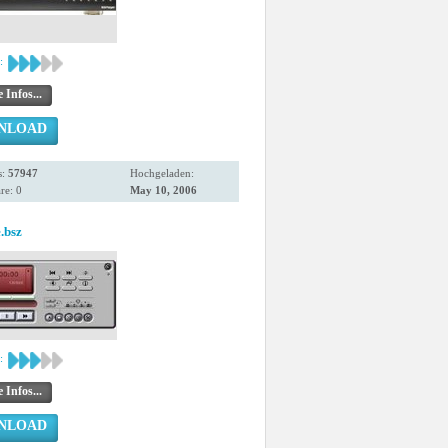
:
 Infos...
NLOAD
s:
57947
Hochgeladen:
e: 0
May 10, 2006
.bsz
:
 Infos...
NLOAD