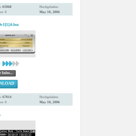
s:
65068
Hochgeladen:
e: 0
May 10, 2006
v1[1].6.bsz
:
 Infos...
NLOAD
s:
67814
Hochgeladen:
e: 0
May 10, 2006
k