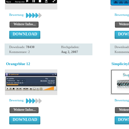
Bewertung:
Bewertung
Weitere Infos...
Weitere
DOWNLOAD
DOW
Downloads:
78430
Hochgeladen:
Download
Kommentare: 2
Aug 2, 2007
Kommentar
Orangeblue 12
Simplicity
Bewertung:
Bewertung
Weitere Infos...
Weitere
DOWNLOAD
DOW