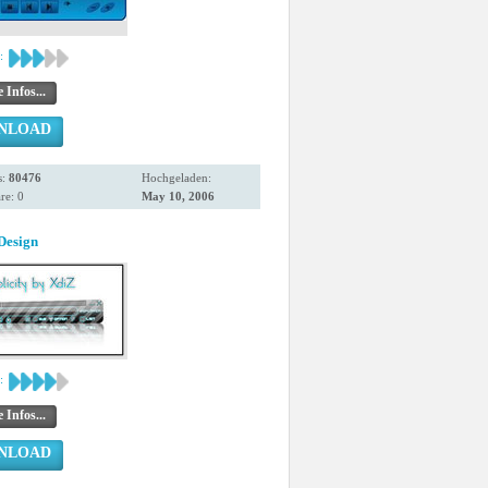
:
 Infos...
NLOAD
s:
80476
Hochgeladen:
e: 0
May 10, 2006
Design
:
 Infos...
NLOAD