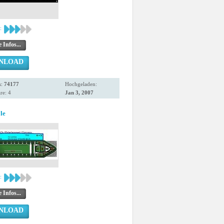
:
 Infos...
NLOAD
s:
74177
Hochgeladen:
e: 4
Jan 3, 2007
le
:
 Infos...
NLOAD