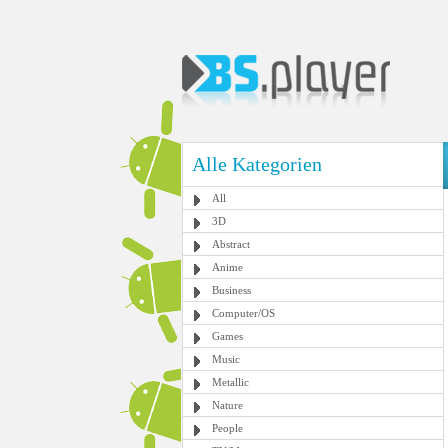
Alle Kategorien
All
3D
Abstract
Anime
Business
Computer/OS
Games
Music
Metallic
Nature
People