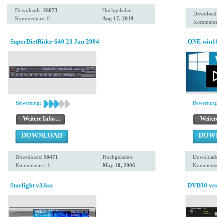
Downloads:
26073
Hochgeladen:
Download
Kommentare: 0
Aug 17, 2019
Kommenta
SuperDietRider 640 23 Jan 2004
ONE win1
Bewertung:
Bewertung
Weitere Infos...
Weitere
DOWNLOAD
DOW
Downloads:
50471
Hochgeladen:
Download
Kommentare: 1
May 10, 2006
Kommentar
Starlight v3.bsz
DVD30 ver