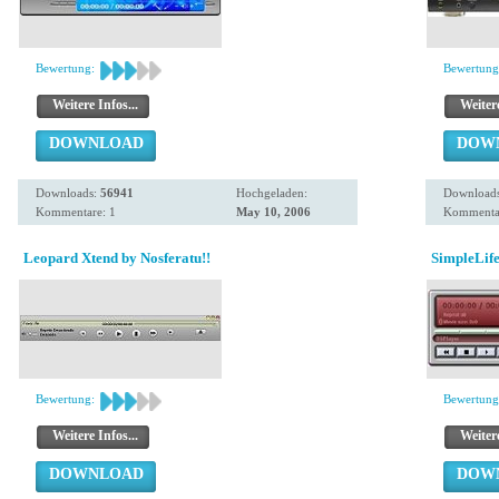
Bewertung:
Bewertung
Weitere Infos...
Weitere
DOWNLOAD
DOW
Downloads:
56941
Hochgeladen:
Download
Kommentare: 1
May 10, 2006
Kommentar
Leopard Xtend by Nosferatu!!
SimpleLife
Bewertung:
Bewertung
Weitere Infos...
Weitere
DOWNLOAD
DOW