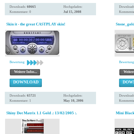
Downloads:
60665
Hochgeladen:
Download
Kommentare: 0
Jul 15, 2008
Kommentar
Skin it - the great CASTPLAY skin!
Stone_gold
Bewertung:
Bewertung
Weitere Infos...
Weitere
DOWNLOAD
DOW
Downloads:
65721
Hochgeladen:
Download
Kommentare: 1
May 10, 2006
Kommentar
Shiny Dot Matrix 1.1 Gold .: 13/02/2005 :.
Mini Blac