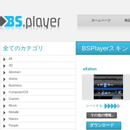
ホームページ
商
BSPlayerスキン
全てのカテゴリ
All
3D
eXalion
Abstract
Anime
Business
Computer/OS
Games
Music
レートする:
Metallic
その他の情報...
Nature
ダウンロード
People