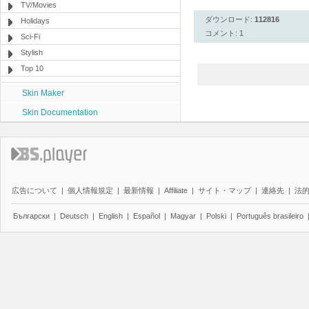
TV/Movies
ダウンロード:
112816
Holidays
コメント: 1
Sci-Fi
Stylish
Top 10
Skin Maker
Skin Documentation
広告について
|
個人情報規定
|
最新情報
|
Affiliate
|
サイト・マップ
|
連絡先
|
法
Български
|
Deutsch
|
English
|
Español
|
Magyar
|
Polski
|
Português brasileiro