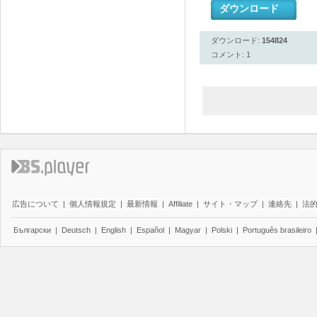
ダウンロード
ダウンロード:
154824
コメント: 1
広告について
|
個人情報規定
|
最新情報
|
Affiliate
|
サイト・マップ
|
連絡先
|
法
Български
|
Deutsch
|
English
|
Español
|
Magyar
|
Polski
|
Português brasileiro