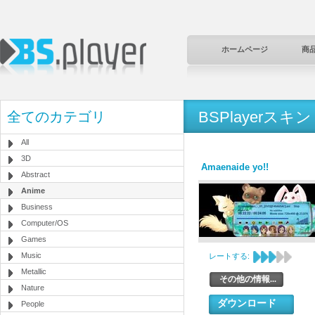
ホームページ
商
BSPlayerスキン
全てのカテゴリ
All
3D
Amaenaide yo!!
Abstract
Anime
Business
Computer/OS
Games
Music
レートする:
Metallic
その他の情報...
Nature
ダウンロード
People