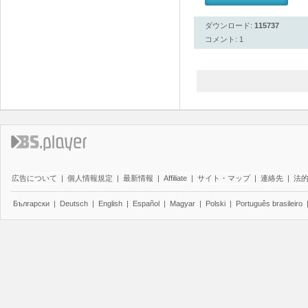
ダウンロード:
115737
コメント: 1
広告について
|
個人情報規定
|
最新情報
|
Affiliate
|
サイト・マップ
|
連絡先
|
法
Български
|
Deutsch
|
English
|
Español
|
Magyar
|
Polski
|
Português brasileiro