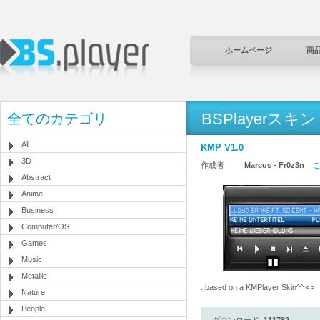
ホームページ
商
BSPlayerスキン
全てのカテゴリ
All
KMP V1.0
3D
作成者 :
Marcus - Fr0z3n
こ
Abstract
Anime
Business
Computer/OS
Games
Music
Metallic
..based on a KMPlayer Skin^^ <
>
Nature
People