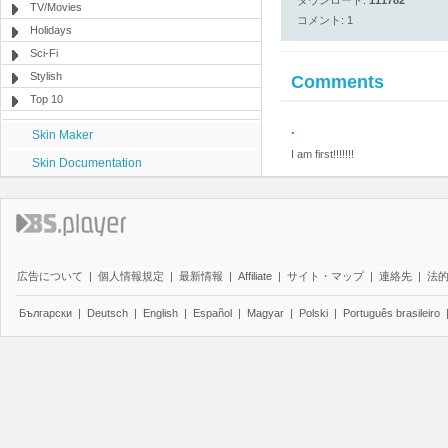
ダウンロード:
111782
TV/Movies
コメント: 1
Holidays
Sci-Fi
Stylish
Comments
Top 10
.
Skin Maker
I am first!!!!!!!
Skin Documentation
広告について
|
個人情報規定
|
最新情報
|
Affiliate
|
サイト・マップ
|
連絡先
|
法
Български
|
Deutsch
|
English
|
Español
|
Magyar
|
Polski
|
Português brasileiro