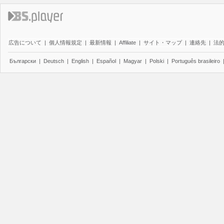
広告について
|
個人情報規定
|
最新情報
|
Affiliate
|
サイト・マップ
|
連絡先
|
法
Български
|
Deutsch
|
English
|
Español
|
Magyar
|
Polski
|
Português brasileiro