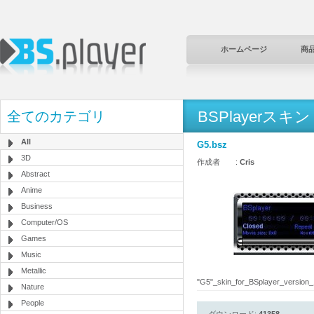
ホームページ
商
BSPlayerスキン
全てのカテゴリ
All
G5.bsz
3D
作成者 :
Cris
Abstract
Anime
Business
Computer/OS
Games
Music
Metallic
"G5"_skin_for_BSplayer_version_1
Nature
People