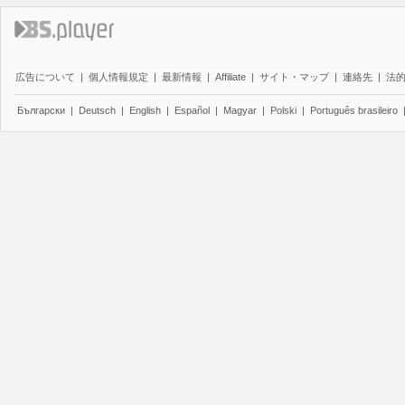
広告について
|
個人情報規定
|
最新情報
|
Affiliate
|
サイト・マップ
|
連絡先
|
法
Български
|
Deutsch
|
English
|
Español
|
Magyar
|
Polski
|
Português brasileiro