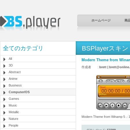
ホームページ
商
BSPlayerスキン
全てのカテゴリ
All
Modern Theme from Winamp 
3D
作成者 :
brett | brett@online.
Abstract
Anime
Business
Computer/OS
Games
Music
Metallic
Modern Theme from Winamp 5 .: 1
Nature
People