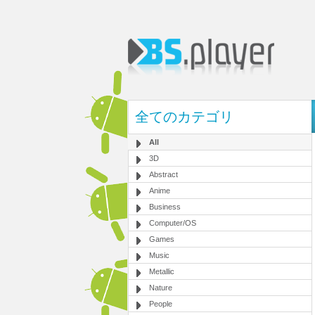
全てのカテゴリ
All
3D
Abstract
Anime
Business
Computer/OS
Games
Music
Metallic
Nature
People