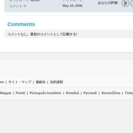
ダウンロード:
42950
アップロード:
あなたの評価:
May 10, 2006
コメント: 0
Comments
コメントなし。最初のコメントとして記載する!
ate
|
サイト・マップ
|
連絡先
|
法的規制
Magyar
|
Polski
|
Português brasileiro
|
Română
|
Pyccĸий
|
Slovenščina
|
Türk