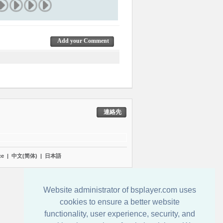
Add your Comment
連絡先
çe
|
中文(简体)
|
日本語
Website administrator of bsplayer.com uses
cookies to ensure a better website
functionality, user experience, security, and