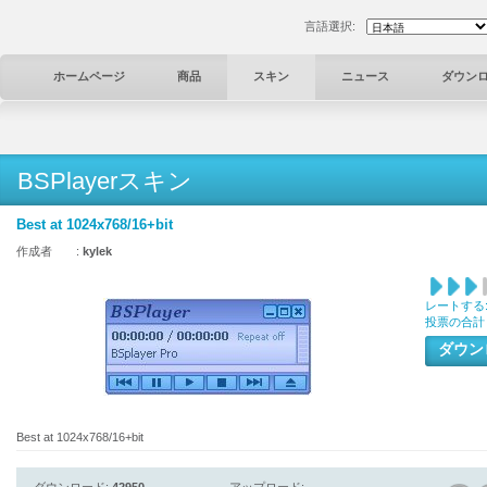
言語選択:
ホームページ
商品
スキン
ニュース
ダウン
BSPlayerスキン
Best at 1024x768/16+bit
作成者 :
kylek
レートする
投票の合計
ダウ
Best at 1024x768/16+bit