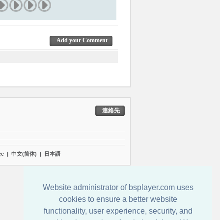
Add your Comment
連絡先
çe
|
中文(简体)
|
日本語
Website administrator of bsplayer.com uses
cookies to ensure a better website
functionality, user experience, security, and