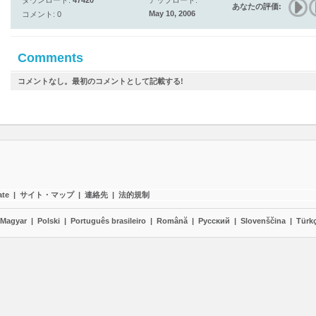
ダウンロード:
47420
アップロード:
あなたの評価:
May 10, 2006
コメント: 0
Comments
コメントなし。最初のコメントとして記載する!
ate
|
サイト・マップ
|
連絡先
|
法的規制
Magyar
|
Polski
|
Português brasileiro
|
Română
|
Pyccĸий
|
Slovenščina
|
Türk