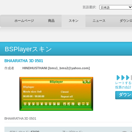
言語選択:
ホームページ
商品
スキン
ニュース
ダウン
BSPlayerスキン
BHAARATHA 3D 0501
作成者 :
HINDHUSTHANI [bms1_bms2@yahoo.com]
レートする
投票の合計
ダウ
BHAARATHA 3D 0501