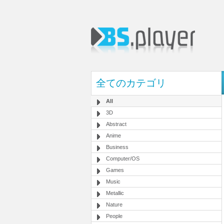
全てのカテゴリ
All
3D
Abstract
Anime
Business
Computer/OS
Games
Music
Metallic
Nature
People